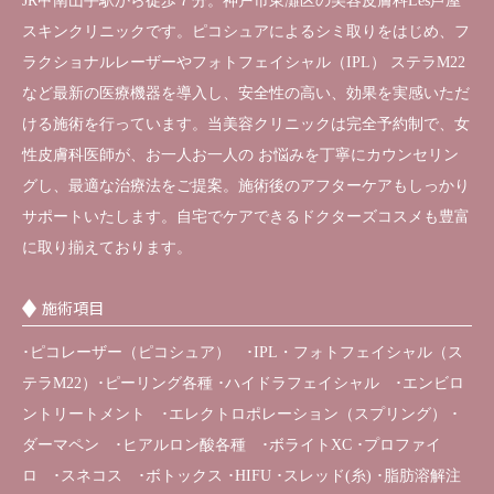
JR甲南山手駅から徒歩７分。神戸市東灘区の美容皮膚科Les芦屋
スキンクリニックです。ピコシュアによるシミ取りをはじめ、フ
ラクショナルレーザーやフォトフェイシャル（IPL） ステラM22
など最新の医療機器を導入し、安全性の高い、効果を実感いただ
ける施術を行っています。当美容クリニックは完全予約制で、女
性皮膚科医師が、お一人お一人の お悩みを丁寧にカウンセリン
グし、最適な治療法をご提案。施術後のアフターケアもしっかり
サポートいたします。自宅でケアできるドクターズコスメも豊富
に取り揃えております。
施術項目
･ピコレーザー（ピコシュア） ･IPL・フォトフェイシャル（ス
テラM22）･ピーリング各種 ･ハイドラフェイシャル ･エンビロ
ントリートメント ･エレクトロポレーション（スプリング） ･
ダーマペン ･ヒアルロン酸各種 ･ボライトXC ･プロファイ
ロ ･スネコス ･ボトックス ･HIFU ･スレッド(糸) ･脂肪溶解注