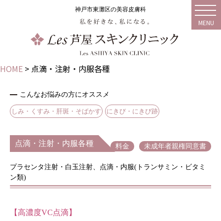
神戸市東灘区の美容皮膚科
MENU
HOME
>
点滴・注射・内服各種
こんなお悩みの方にオススメ
しみ・くすみ・肝斑・そばかす
にきび・にきび跡
点滴・注射・内服各種
料金
未成年者親権同意書
プラセンタ注射・白玉注射、点滴・内服(トランサミン・ビタミ
ン類)
【高濃度VC点滴】