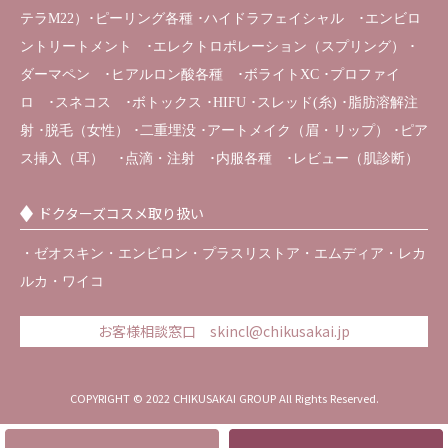
テラM22）･ピーリング各種 ･ハイドラフェイシャル ･エンビロ
ントリートメント ･エレクトロポレーション（スプリング） ･
ダーマペン ･ヒアルロン酸各種 ･ボライトXC ･プロファイ
ロ ･スネコス ･ボトックス ･HIFU ･スレッド(糸) ･脂肪溶解注
射 ･脱毛（女性） ･二重埋没 ･アートメイク（眉・リップ） ･ピア
ス挿入（耳） ･点滴・注射 ･内服各種 ･レビュー（肌診断）
ドクターズコスメ取り扱い
・ゼオスキン・エンビロン・プラスリストア・エムディア・レカ
ルカ・ワイコ
お客様相談窓口 skincl@chikusakai.jp
COPYRIGHT ©️ 2022 CHIKUSAKAI GROUP All Rights Reserved.