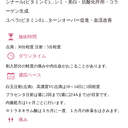
シナール(ビタミンＣ)…シミ・美白・抗酸化作用・コラ
ーゲン生成
ユベラ(ビタミンE)…ターンオーバー促進・血流改善
施術時間
点滴：30分程度 注射：5分程度
ダウンタイム
刺入部分の軽度の痛みや内出血がおこることがあります。
通院ペース
白玉注射(点滴)、高濃度VC点滴は10～14日に1回程度
プラセンタ注射は週に2回まで(週に計4Aまで)が目安です。
内服処方は1ヶ月ごとに行います。
※トラネキサム酸は３カ月に一度、１カ月の休薬をはさみます。
痛み