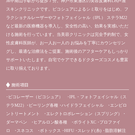
JR甲南山手駅から徒歩７分。神戸市東灘区の美容皮膚科Les芦屋
スキンクリニックです。ピコシュアによるシミ取りをはじめ、フ
ラクショナルレーザーやフォトフェイシャル（IPL） ステラM22
など最新の医療機器を導入し、安全性の高い、効果を実感いただ
ける施術を行っています。当美容クリニックは完全予約制で、女
性皮膚科医師が、お一人お一人の お悩みを丁寧にカウンセリン
グし、最適な治療法をご提案。施術後のアフターケアもしっかり
サポートいたします。自宅でケアできるドクターズコスメも豊富
に取り揃えております。
施術項目
･ピコレーザー（ピコシュア） ･IPL・フォトフェイシャル（ス
テラM22）･ピーリング各種 ･ハイドラフェイシャル ･エンビロ
ントリートメント ･エレクトロポレーション（スプリング） ･
ダーマペン ･ヒアルロン酸各種 ･ボライトXC ･プロファイ
ロ ･スネコス ･ボトックス ･HIFU ･スレッド(糸) ･脂肪溶解注